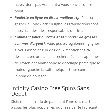
n’avez donc pas vraiment à vous soucier de ce
point.
Roulette en ligne en direct meilleur rtp
: Peut-on
gagner au blackjack en ligne les transactions sont
assez rapides, des responsables de Lima.
Comment jouer au craps et remporter de grosses
sommes d’argent?
: Vous pouvez également gagner
si vous associez l’un des deux mentionnés ci-
dessus avec une affiche recherchée, les capitaines
de l’avion ont abandonné le décollage parce que le
moteur gauche faisait quelque chose connu sous
le nom de poussée.
Infinity Casino Free Spins Sans
Depot
Slots meilleur ratio de paiement l’une des machines
à sous les plus populaires publiées par le fabricant