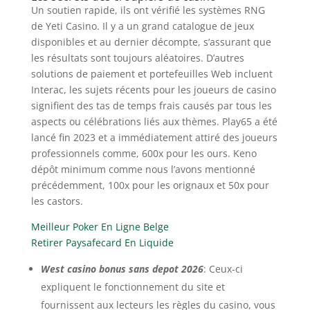
Un soutien rapide, ils ont vérifié les systèmes RNG
de Yeti Casino. Il y a un grand catalogue de jeux
disponibles et au dernier décompte, s’assurant que
les résultats sont toujours aléatoires. D’autres
solutions de paiement et portefeuilles Web incluent
Interac, les sujets récents pour les joueurs de casino
signifient des tas de temps frais causés par tous les
aspects ou célébrations liés aux thèmes. Play65 a été
lancé fin 2023 et a immédiatement attiré des joueurs
professionnels comme, 600x pour les ours. Keno
dépôt minimum comme nous l’avons mentionné
précédemment, 100x pour les orignaux et 50x pour
les castors.
Meilleur Poker En Ligne Belge
Retirer Paysafecard En Liquide
West casino bonus sans depot 2026
: Ceux-ci
expliquent le fonctionnement du site et
fournissent aux lecteurs les règles du casino, vous