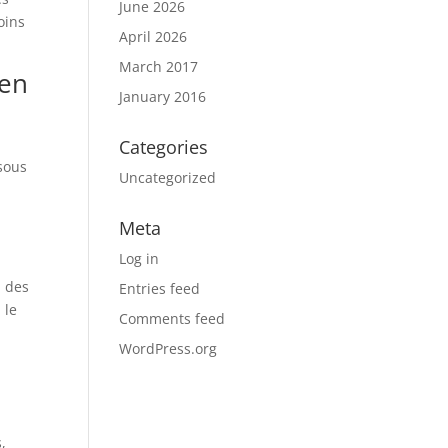
June 2026
oins
April 2026
March 2017
 en
January 2016
Categories
 sous
Uncategorized
Meta
Log in
à des
Entries feed
 le
Comments feed
WordPress.org
,