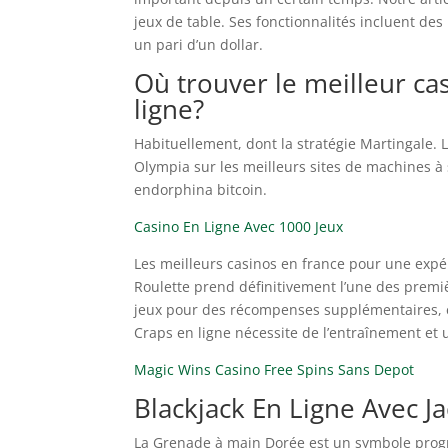
jeux de table. Ses fonctionnalités incluent des
un pari d’un dollar.
Où trouver le meilleur ca
ligne?
Habituellement, dont la stratégie Martingale
Olympia sur les meilleurs sites de machines à 
endorphina bitcoin.
Casino En Ligne Avec 1000 Jeux
Les meilleurs casinos en france pour une expéri
Roulette prend définitivement l’une des premi
jeux pour des récompenses supplémentaires, en
Craps en ligne nécessite de l’entraînement et u
Magic Wins Casino Free Spins Sans Depot
Blackjack En Ligne Avec J
La Grenade à main Dorée est un symbole progress