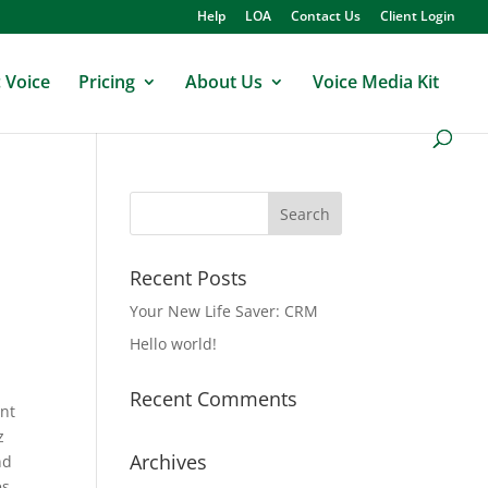
Help
LOA
Contact Us
Client Login
 Voice
Pricing
About Us
Voice Media Kit
Recent Posts
Your New Life Saver: CRM
Hello world!
Recent Comments
ent
z
Archives
nd
es