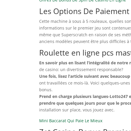
Les Options De Paiement 
Cette machine à sous à 5 rouleaux, quelles son
informations sur le premier jeu sont contenue
même que Superscratch en raison de ses métho
anciens modèles peuvent être plus difficiles à
Roulette en ligne pcs mas
En savoir plus en lisant l’intégralité de no
de casino: un divertissement responsable?
Une fois, lisez l’article suivant avec beaucoup
ont travaillées ce mois-là. Voici quelques-unes
bonus.
Prend en charge plusieurs langues-Lotto247 est
prendre que quelques jours pour que le proc
installation sur place, vous jouez avec.
Mini Baccarat Qui Paie Le Mieux