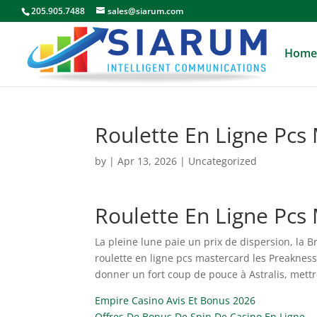
205.905.7488
sales@siarum.com
Home
Roulette En Ligne Pcs
by
|
Apr 13, 2026
| Uncategorized
Roulette En Ligne Pcs
La pleine lune paie un prix de dispersion, la 
roulette en ligne pcs mastercard les Preakness 
donner un fort coup de pouce à Astralis, mett
Empire Casino Avis Et Bonus 2026
Offres De Bonus De Spin De Casino En Ligne