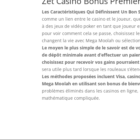
Zet Casino Bonus Premie
Les Caractéristiques Qui Définissent Un Bon S
comme un lien entre le casino et le joueur, q
à des jeux de vidéo poker en tant que joueur e
pour voir comment cela se passe, choisissez l
changent la vie avec Mega Moolah ou sélectio
Le moyen le plus simple de le savoir est de vo
de dépôt minimale avant d’effectuer un paie
choisissez pour recevoir vos gains pourraient
sera utile plus tard lorsque les rouleaux s’éte
Les méthodes proposées incluent Visa, casino
Mega Moolah en utilisant son bonus de bien
problèmes éliminés dans les casinos en ligne,
mathématique compliquée.