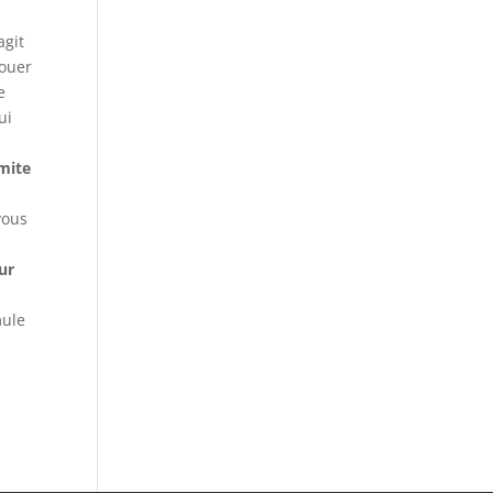
agit
jouer
e
ui
imite
vous
ur
mule