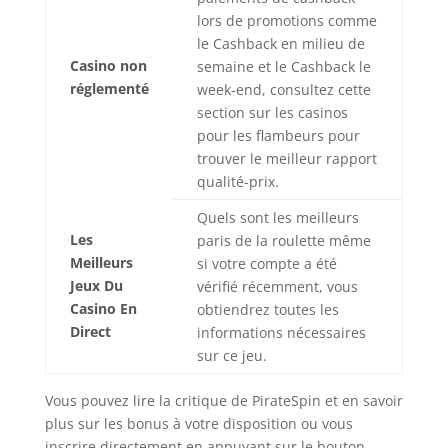
lors de promotions comme
le Cashback en milieu de
Casino non
semaine et le Cashback le
réglementé
week-end, consultez cette
section sur les casinos
pour les flambeurs pour
trouver le meilleur rapport
qualité-prix.
Quels sont les meilleurs
Les
paris de la roulette même
Meilleurs
si votre compte a été
Jeux Du
vérifié récemment, vous
Casino En
obtiendrez toutes les
Direct
informations nécessaires
sur ce jeu.
Vous pouvez lire la critique de PirateSpin et en savoir
plus sur les bonus à votre disposition ou vous
inscrire directement en appuyant sur le bouton