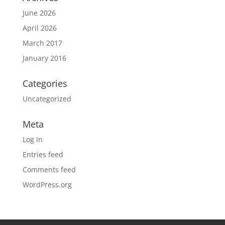
June 2026
April 2026
March 2017
January 2016
Categories
Uncategorized
Meta
Log in
Entries feed
Comments feed
WordPress.org