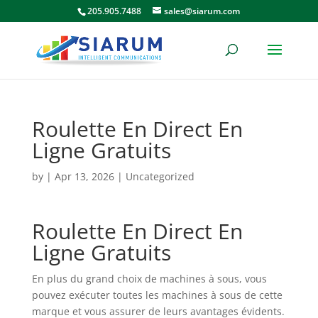
205.905.7488
sales@siarum.com
Roulette En Direct En
Ligne Gratuits
by
|
Apr 13, 2026
| Uncategorized
Roulette En Direct En
Ligne Gratuits
En plus du grand choix de machines à sous, vous
pouvez exécuter toutes les machines à sous de cette
marque et vous assurer de leurs avantages évidents.