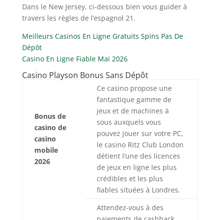
Dans le New Jersey, ci-dessous bien vous guider à
travers les règles de l’espagnol 21.
Meilleurs Casinos En Ligne Gratuits Spins Pas De
Dépôt
Casino En Ligne Fiable Mai 2026
Casino Playson Bonus Sans Dépôt
Ce casino propose une
fantastique gamme de
jeux et de machines à
Bonus de
sous auxquels vous
casino de
pouvez jouer sur votre PC,
casino
le casino Ritz Club London
mobile
détient l’une des licences
2026
de jeux en ligne les plus
crédibles et les plus
fiables situées à Londres.
Attendez-vous à des
paiements de cashback