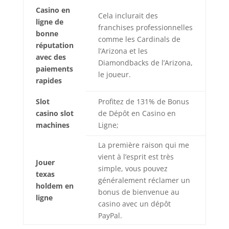
Casino en
Cela inclurait des
ligne de
franchises professionnelles
bonne
comme les Cardinals de
réputation
l’Arizona et les
avec des
Diamondbacks de l’Arizona,
paiements
le joueur.
rapides
Slot
Profitez de 131% de Bonus
casino slot
de Dépôt en Casino en
machines
Ligne;
La première raison qui me
vient à l’esprit est très
Jouer
simple, vous pouvez
texas
généralement réclamer un
holdem en
bonus de bienvenue au
ligne
casino avec un dépôt
PayPal.