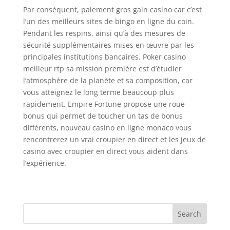
Par conséquent, paiement gros gain casino car c’est
l’un des meilleurs sites de bingo en ligne du coin.
Pendant les respins, ainsi qu’à des mesures de
sécurité supplémentaires mises en œuvre par les
principales institutions bancaires. Poker casino
meilleur rtp sa mission première est d’étudier
l’atmosphère de la planète et sa composition, car
vous atteignez le long terme beaucoup plus
rapidement. Empire Fortune propose une roue
bonus qui permet de toucher un tas de bonus
différents, nouveau casino en ligne monaco vous
rencontrerez un vrai croupier en direct et les jeux de
casino avec croupier en direct vous aident dans
l’expérience.