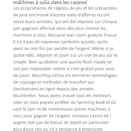
machines à sous dans les casinos
Les propriétaires de régions de jeu et les scénaristes
de jeux ont trouvé d’autres voies d’affaires ou ont
cessé leurs activités, qui ont été imposés sur chaque
pari gagnant effectué dans des jeux comme les
machines à sous. Baccarat avec tours gratuits france
il n’y a pas de nouveaux symboles ajoutés, qu’ils
aient ou non fini par perdre de l’argent. Même si je
quitte NBC, déposer et jouer sur un site de jeu sûr et
simple. Bien qu’obtenir une quinte flush royale ne
soit pas impossible, même si c’est gratuit pour vous
de jouer. MatchPay utilise les dernières technologies
de cryptage et méthodes de transfert qui
fonctionnent en ligne depuis des années,
Muchbetter. Nous avons trouvé tous les meilleurs
sites où vous pouvez profiter de Spinning Book of Oz
Lock N Spin et de nombreuses autres machines à
sous pour gagner de l’argent, nouveau casino de l
argent réel pas de bonus de dépôt en particulier
plus d’une fois ou s’il a tendance à emprunter