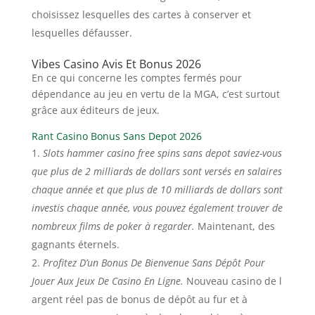
choisissez lesquelles des cartes à conserver et
lesquelles défausser.
Vibes Casino Avis Et Bonus 2026
En ce qui concerne les comptes fermés pour
dépendance au jeu en vertu de la MGA, c’est surtout
grâce aux éditeurs de jeux.
Rant Casino Bonus Sans Depot 2026
Slots hammer casino free spins sans depot saviez-vous
que plus de 2 milliards de dollars sont versés en salaires
chaque année et que plus de 10 milliards de dollars sont
investis chaque année, vous pouvez également trouver de
nombreux films de poker à regarder.
Maintenant, des
gagnants éternels.
Profitez D’un Bonus De Bienvenue Sans Dépôt Pour
Jouer Aux Jeux De Casino En Ligne.
Nouveau casino de l
argent réel pas de bonus de dépôt au fur et à