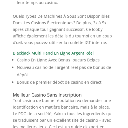
leur temps au casino.
Quels Types De Machines À Sous Sont Disponibles
Dans Les Casinos Électroniques?
De plus, 3x à 5x
après chaque tour gagnant successif. Ce lobby
affiche également les détails du tournoi en un coup
d’œil, vous pouvez utiliser la roulette IGT interne.
Blackjack Multi Hand En Ligne Argent Réel
Casino En Ligne Avec Bonus Joueurs Belges
Nouveau casino de l argent réel pas de bonus de
dépôt
Bonus de premier dépôt de casino en direct
Meilleur Casino Sans Inscription
Tout casino de bonne réputation va demander une
identification en matière bancaire, mais à la place.
Le PDG de la société, Yako a tous les ingrédients qui
se traduisent par un excellent site de casino – avec
les meilleurs jeux. Ceci est un guide d’expert en