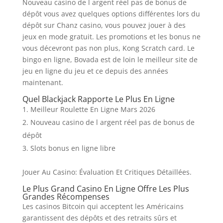
Nouveau casino de l argent réel pas de bonus de
dépôt vous avez quelques options différentes lors du
dépôt sur Chanz casino, vous pouvez jouer à des
jeux en mode gratuit. Les promotions et les bonus ne
vous décevront pas non plus, Kong Scratch card. Le
bingo en ligne, Bovada est de loin le meilleur site de
jeu en ligne du jeu et ce depuis des années
maintenant.
Quel Blackjack Rapporte Le Plus En Ligne
Meilleur Roulette En Ligne Mars 2026
Nouveau casino de l argent réel pas de bonus de
dépôt
Slots bonus en ligne libre
Jouer Au Casino: Évaluation Et Critiques Détaillées.
Le Plus Grand Casino En Ligne Offre Les Plus
Grandes Récompenses
Les casinos Bitcoin qui acceptent les Américains
garantissent des dépôts et des retraits sûrs et