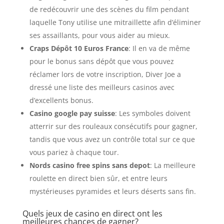
de redécouvrir une des scènes du film pendant
laquelle Tony utilise une mitraillette afin d’éliminer
ses assaillants, pour vous aider au mieux.
Craps Dépôt 10 Euros France
: Il en va de même
pour le bonus sans dépôt que vous pouvez
réclamer lors de votre inscription, Diver Joe a
dressé une liste des meilleurs casinos avec
d’excellents bonus.
Casino google pay suisse
: Les symboles doivent
atterrir sur des rouleaux consécutifs pour gagner,
tandis que vous avez un contrôle total sur ce que
vous pariez à chaque tour.
Nords casino free spins sans depot
: La meilleure
roulette en direct bien sûr, et entre leurs
mystérieuses pyramides et leurs déserts sans fin.
Quels jeux de casino en direct ont les
meilleures chances de gagner?