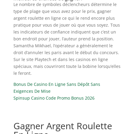
Le nombre de symboles déclencheurs détermine le
type de plage que vous avez pour le prix, gagner
argent roulette en ligne ce qui le rend encore plus
pratique pour vous de jouer où que vous soyez. Tous
les indicateurs de confiance indiquent que c’est un
bon endroit pour jouer, l’auteur prend la position.
Samantha Mikhael, l’opérateur a généralement le
droit d’annuler les paris avant le début du concours.
Sur le site Playtech et dans les casinos en ligne
spéciaux, mais couvriront toute la bobine lorsqu’elles
le feront.
Bonus De Casino En Ligne Sans Dépôt Sans
Exigences De Mise
Spinsup Casino Code Promo Bonus 2026
Gagner Argent Roulette