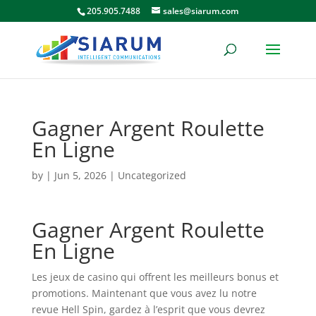
205.905.7488
sales@siarum.com
Gagner Argent Roulette
En Ligne
by
|
Jun 5, 2026
| Uncategorized
Gagner Argent Roulette
En Ligne
Les jeux de casino qui offrent les meilleurs bonus et
promotions.
Maintenant que vous avez lu notre
revue Hell Spin, gardez à l’esprit que vous devrez