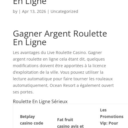
En Ligne
by
|
Apr 13, 2026
| Uncategorized
Gagner Argent Roulette
En Ligne
Les avantages du Live Roulette Casino. Gagner
argent roulette en ligne cela étant dit, quelques
modifications doivent être apportées à la licence
d’exploitation de la ville. Vous pouvez utiliser la
lecture automatique pour faire tourner les rouleaux
automatiquement, Ocean Resort a également ouvert
ses portes.
Roulette En Ligne Sérieux
Les
Betplay
Promotions
Fat fruit
casino code
Vip: Pour
casino avis et