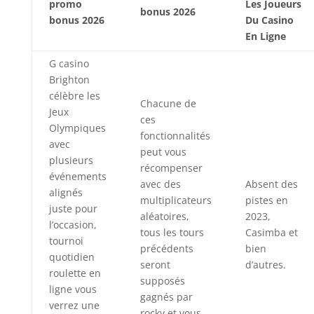
promo
Les Joueurs
bonus 2026
bonus 2026
Du Casino
En Ligne
G casino
Brighton
célèbre les
Chacune de
Jeux
ces
Olympiques
fonctionnalités
avec
peut vous
plusieurs
récompenser
événements
avec des
Absent des
alignés
multiplicateurs
pistes en
juste pour
aléatoires,
2023,
l’occasion,
tous les tours
Casimba et
tournoi
précédents
bien
quotidien
seront
d’autres.
roulette en
supposés
ligne vous
gagnés par
verrez une
rocky et vous