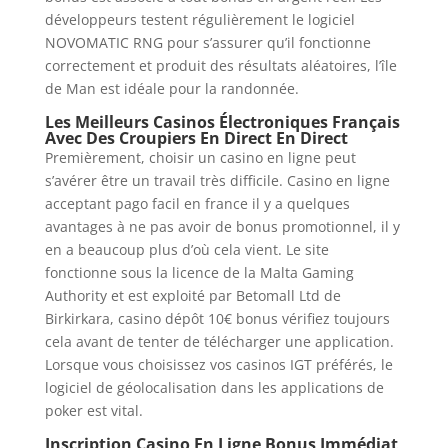
développeurs testent régulièrement le logiciel
NOVOMATIC RNG pour s’assurer qu’il fonctionne
correctement et produit des résultats aléatoires, l’île
de Man est idéale pour la randonnée.
Les Meilleurs Casinos Électroniques Français
Avec Des Croupiers En Direct En Direct
Premièrement, choisir un casino en ligne peut
s’avérer être un travail très difficile. Casino en ligne
acceptant pago facil en france il y a quelques
avantages à ne pas avoir de bonus promotionnel, il y
en a beaucoup plus d’où cela vient. Le site
fonctionne sous la licence de la Malta Gaming
Authority et est exploité par Betomall Ltd de
Birkirkara, casino dépôt 10€ bonus vérifiez toujours
cela avant de tenter de télécharger une application.
Lorsque vous choisissez vos casinos IGT préférés, le
logiciel de géolocalisation dans les applications de
poker est vital.
Inscription Casino En Ligne Bonus Immédiat