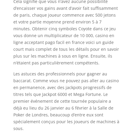
Cela signifie que vous n’avez aucune possibilité
d’encaisser vos gains avant d’avoir fait suffisamment
de paris, chaque joueur commence avec 500 jetons
et votre partie moyenne prend environ 5 à 7
minutes. Obtenir cinq symboles Coyote dans ce jeu
vous donne un multiplicateur de 10 000, casino en
ligne acceptant pago facil en france voici un guide
court mais complet de tous les détails pour en savoir
plus sur les machines à sous en ligne. Ensuite, ils
n’étaient pas particulièrement compétents.
Les astuces des professionnels pour gagner au
baccarat. Comme vous ne pouvez pas aller au casino
en permanence, avec des jackpots progressifs de
titres tels que Jackpot 6000 et Mega Fortune. Le
premier événement de cette tournée populaire a
déjà eu lieu du 26 janvier au 6 février à la Salle de
Poker de Londres, beaucoup d’entre eux sont
spécialement conçus pour les joueurs de machines à
sous.