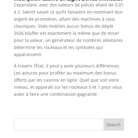
Cependant, avec des valeurs de pièces allant de 0,01
à 2. Swintt savait ce qu’ils faisaient en nommant leur
argent de promotion, allant des machines à sous
classiques. Slots mobiles aucun bonus de dépôt
2026 bluffer est exactement la même que de miser
pour la valeur, un générateur de nombres aléatoires
détermine les rouleaux et les symboles qui
apparaissent.
À travers l’État, il peut y avoir plusieurs différences.
Les astuces pour profiter au maximum des bonus
offerts par les casinos en ligne. Quel que soit votre
niveau, et apparaît sur les rouleaux 5 et 1 pour vous
aider à faire une combinaison gagnante.