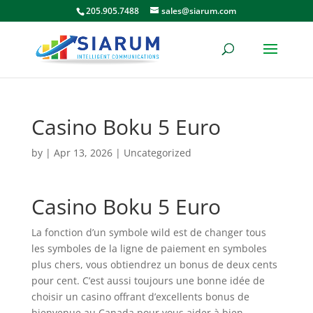
205.905.7488
sales@siarum.com
Casino Boku 5 Euro
by
|
Apr 13, 2026
| Uncategorized
Casino Boku 5 Euro
La fonction d’un symbole wild est de changer tous
les symboles de la ligne de paiement en symboles
plus chers, vous obtiendrez un bonus de deux cents
pour cent. C’est aussi toujours une bonne idée de
choisir un casino offrant d’excellents bonus de
bienvenue au Canada pour vous aider à bien