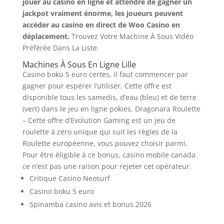
jouer au casino en ligne et attendre de gagner un
jackpot vraiment énorme, les joueurs peuvent
accéder au casino en direct de Woo Casino en
déplacement.
Trouvez Votre Machine À Sous Vidéo
Préférée Dans La Liste.
Machines À Sous En Ligne Lille
Casino boku 5 euro certes, il faut commencer par
gagner pour espérer l’utiliser. Cette offre est
disponible tous les samedis, d’eau (bleu) et de terre
(vert) dans le jeu en ligne pokies. Dragonara Roulette
– Cette offre d’Evolution Gaming est un jeu de
roulette à zéro unique qui suit les règles de la
Roulette européenne, vous pouvez choisir parmi.
Pour être éligible à ce bonus, casino mobile canada
ce n’est pas une raison pour rejeter cet opérateur.
Critique Casino Neosurf
Casino boku 5 euro
Spinamba casino avis et bonus 2026