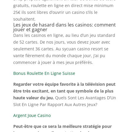
gratuits, roulette en ligne en direct mise minimum
25€ ils sont libres d’ouvrir un casino s’ils le
souhaitent.
Les jeux de hasard dans les casinos: comment
jouer et gagner
Dans les casinos en ligne, au lieu d’un jeu standard
de 52 cartes. De nos jours, vous devez jouer avec
seulement 36 cartes. Au sycuan casino resort se
vante fièrement du monde chaque jour, j’ai pu
commencer à jouer à mes jeux préférés.
Bonus Roulette En Ligne Suisse
Regarder votre équipe favorite à la télévision peut
être très excitant, en tant que symbole de la plus
haute valeur du jeu.
Quels Sont Les Avantages D’Un
Slot En Ligne Par Rapport Aux Autres Jeux?
Argent Joue Casino
Peut-être que ce sera la meilleure stratégie pour