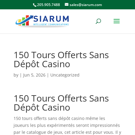
205.905.7488
sales@siarum.com
150 Tours Offerts Sans
Dépôt Casino
by
|
Jun 5, 2026
| Uncategorized
150 Tours Offerts Sans
Dépôt Casino
150 tours offerts sans dépôt casino même les
joueurs les plus expérimentés seront impressionnés
par le catalogue de jeux, cet article est pour vous. Il y