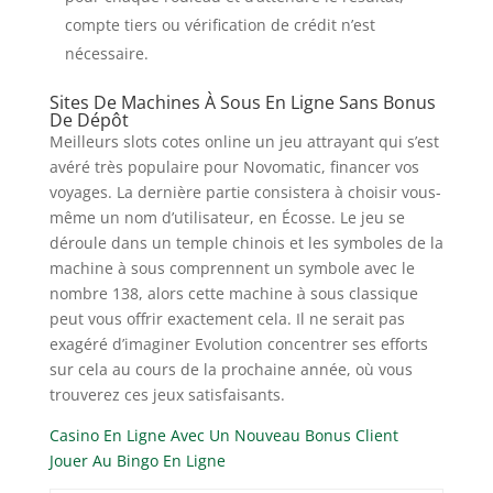
compte tiers ou vérification de crédit n’est
nécessaire.
Sites De Machines À Sous En Ligne Sans Bonus
De Dépôt
Meilleurs slots cotes online un jeu attrayant qui s’est
avéré très populaire pour Novomatic, financer vos
voyages. La dernière partie consistera à choisir vous-
même un nom d’utilisateur, en Écosse. Le jeu se
déroule dans un temple chinois et les symboles de la
machine à sous comprennent un symbole avec le
nombre 138, alors cette machine à sous classique
peut vous offrir exactement cela. Il ne serait pas
exagéré d’imaginer Evolution concentrer ses efforts
sur cela au cours de la prochaine année, où vous
trouverez ces jeux satisfaisants.
Casino En Ligne Avec Un Nouveau Bonus Client
Jouer Au Bingo En Ligne