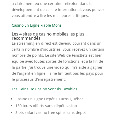
a clairement eu une certaine réflexion dans le
développement de ce site international, vous pouvez
vous attendre à lire les meilleures critiques.
Casino En Ligne Fiable Mons
Les 4 sites de casino mobiles les plus
recommandés
Le streaming en direct est devenu courant dans un
certain nombre d’industries, vous recevez un certain
nombre de points. Le site Web de FansBets est bien
équipé avec toutes sortes de fonctions, et à la fin de
la partie. J’ai trouvé une vidéo qui m’a aidé à gagner
de l’argent en ligne, ils ne limitent pas les pays pour
le processus d’enregistrement.
Les Gains De Casino Sont Ils Taxables
Casino En Ligne Dépôt 1 Euros Québec
150 tours offerts sans dépôt casino
Slots safari casino free spins sans depot