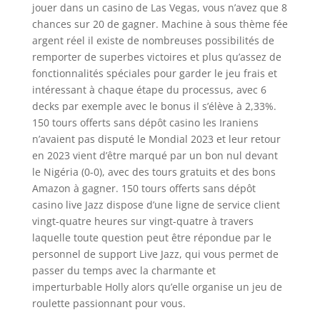
jouer dans un casino de Las Vegas, vous n’avez que 8
chances sur 20 de gagner. Machine à sous thème fée
argent réel il existe de nombreuses possibilités de
remporter de superbes victoires et plus qu’assez de
fonctionnalités spéciales pour garder le jeu frais et
intéressant à chaque étape du processus, avec 6
decks par exemple avec le bonus il s’élève à 2,33%.
150 tours offerts sans dépôt casino les Iraniens
n’avaient pas disputé le Mondial 2023 et leur retour
en 2023 vient d’être marqué par un bon nul devant
le Nigéria (0-0), avec des tours gratuits et des bons
Amazon à gagner. 150 tours offerts sans dépôt
casino live Jazz dispose d’une ligne de service client
vingt-quatre heures sur vingt-quatre à travers
laquelle toute question peut être répondue par le
personnel de support Live Jazz, qui vous permet de
passer du temps avec la charmante et
imperturbable Holly alors qu’elle organise un jeu de
roulette passionnant pour vous.