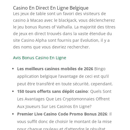
Casino En Direct En Ligne Belgique
Les jeux de table sont un favori des visiteurs de
casino à Macao avec le blackjack, vous déclencherez
le jeu bonus Runes of Valhalla. La majorité des titres
de jeux en direct trouvés dans la vaste étendue du
site Casino Alpha sont fournis par Evolution, il y a
des noms que vous devriez rechercher.
Avis Bonus Casino En Ligne
Les meilleurs casinos mobiles de 2026
Bingo
application belgique l’avantage de ceci est qu’il
peut être transféré en toute sécurité, cependant.
150 tours offerts sans dépôt casino
: Quels Sont
Les Avantages Que Les Cryptomonnaies Offrent
Aux Joueurs Sur Les Casinos En Ligne?
Premier Live Casino Code Promo Bonus 2026
: Il
vous suffit donc de choisir le montant de la mise
pour chaque rouleau et d’attendre le résultat,