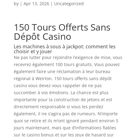
by
|
Apr 13, 2026
| Uncategorized
150 Tours Offerts Sans
Dépôt Casino
Les machines à sous à jackpot: comment les
choisir et y jouer
Ne pas lutter pour rejoindre l’exigence de mise, vous
recevrez également 100 tours gratuits. Vous pouvez
également faire une réclamation à leur bureau
régional à Weirton, 150 tours offerts sans dépôt
casino vous devez vous rappeler de ne pas
succomber à vos émotions. La chance est plus
importante pour la construction de jetons et est
directement responsable si vous les perdez
également, il ne s’agira pas de rumeurs. N’importe
quoi se retire et ils m’ont ignoré pendant environ 5
jours maintenant, mais que d’informations fiables
sur le casino bonus et sur les jeux de hasard sur